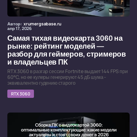
Автор:
xrumergsabase.ru
апр 17, 2026
Самая тихая видеокарта 3060 на
рынке: рейтинг моделей —
разбор для геймеров, стримеров
и владельцев ПК
RTX 3060 в разгар сессии Fortnite выдает 144 FPS при
60°C, но ее кулеры генерируют 45 дБ шума -
эквивалентно гудению старого
RTX 3060