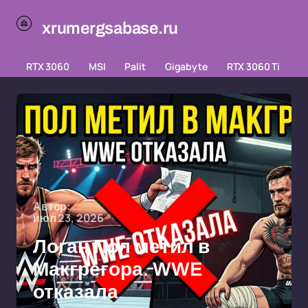
xrumergsabase.ru
RTX 3060
MSI
Palit
Gigabyte
RTX 3060 Ti
Автор:
июл 23, 2026
Логан Пол метил в
Макгрегора. WWE
отказала