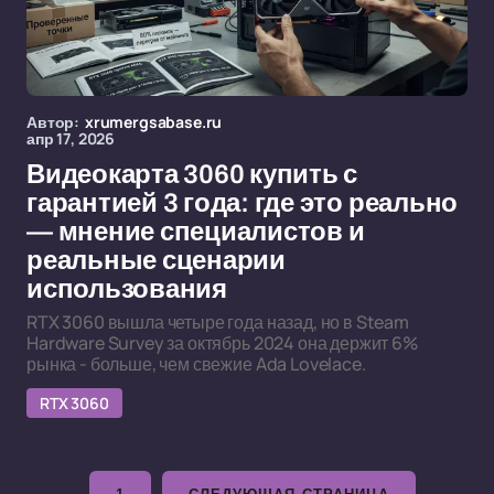
Автор:
xrumergsabase.ru
апр 17, 2026
Видеокарта 3060 купить с
гарантией 3 года: где это реально
— мнение специалистов и
реальные сценарии
использования
RTX 3060 вышла четыре года назад, но в Steam
Hardware Survey за октябрь 2024 она держит 6%
рынка - больше, чем свежие Ada Lovelace.
RTX 3060