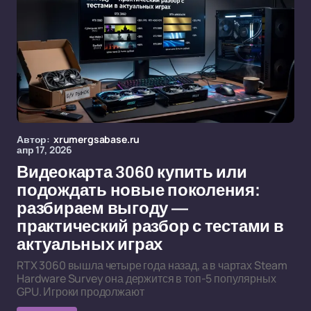
Автор:
xrumergsabase.ru
апр 17, 2026
Видеокарта 3060 купить или
подождать новые поколения:
разбираем выгоду —
практический разбор с тестами в
актуальных играх
RTX 3060 вышла четыре года назад, а в чартах Steam
Hardware Survey она держится в топ-5 популярных
GPU. Игроки продолжают