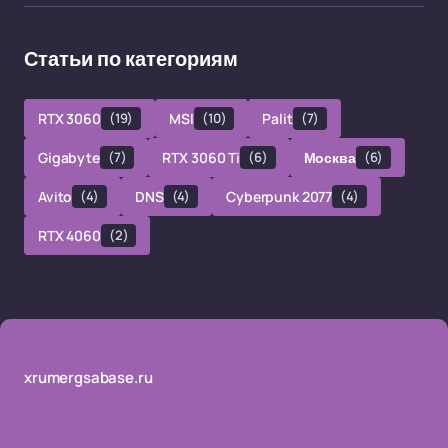
Статьи по категориям
RTX 3060
(19)
MSI
(10)
Palit
(7)
Gigabyte
(7)
RTX 3060 Ti
(6)
Москва
(6)
Avito
(4)
DNS
(4)
Cyberpunk 2077
(4)
RTX 4060
(2)
xrumergsabase.ru