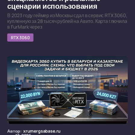
сценарии использования
В 2023 году геймер из Москвы сдал в сервис RTX 3060,
купленную за 28 тысяч рублей на Авито. Карта глючила
в FurMark через
RTX 3060
Автор:
xrumergsabase.ru