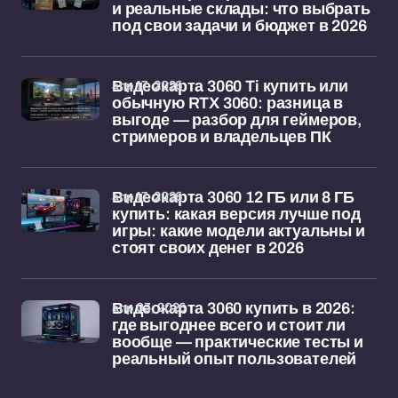
и реальные склады: что выбрать
под свои задачи и бюджет в 2026
апр 17, 2026
Видеокарта 3060 Ti купить или
обычную RTX 3060: разница в
выгоде — разбор для геймеров,
стримеров и владельцев ПК
апр 17, 2026
Видеокарта 3060 12 ГБ или 8 ГБ
купить: какая версия лучше под
игры: какие модели актуальны и
стоят своих денег в 2026
апр 03, 2026
Видеокарта 3060 купить в 2026:
где выгоднее всего и стоит ли
вообще — практические тесты и
реальный опыт пользователей