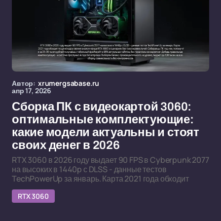
Автор:
xrumergsabase.ru
апр 17, 2026
Сборка ПК с видеокартой 3060:
оптимальные комплектующие:
какие модели актуальны и стоят
своих денег в 2026
RTX 3060 в 2026 году выдает 90 FPS в Cyberpunk 2077
на высоких в 1440p с DLSS - данные тестов
TechPowerUp за январь. Карта 2021 года обходит
RTX 3060