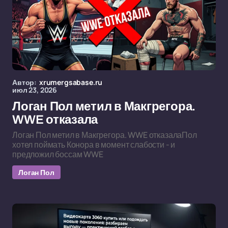
Автор:
xrumergsabase.ru
июл 23, 2026
Логан Пол метил в Макгрегора.
WWE отказала
Логан Пол метил в Макгрегора. WWE отказалаПол
хотел поймать Конора в момент слабости - и
предложил боссам WWE
Логан Пол