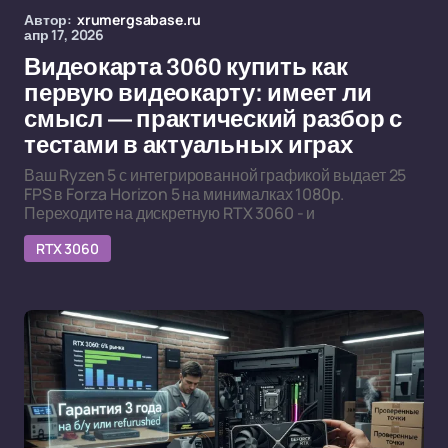
Автор:
xrumergsabase.ru
апр 17, 2026
Видеокарта 3060 купить как
первую видеокарту: имеет ли
смысл — практический разбор с
тестами в актуальных играх
Ваш Ryzen 5 с интегрированной графикой выдает 25
FPS в Forza Horizon 5 на минималках 1080p.
Переходите на дискретную RTX 3060 - и
RTX 3060