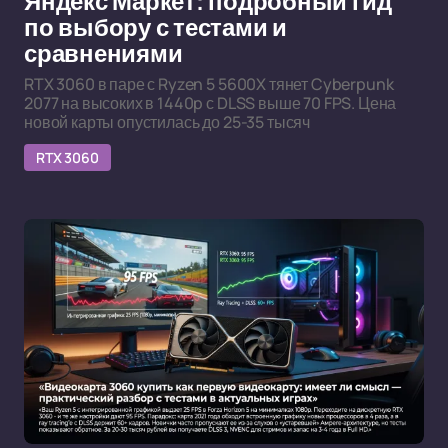
Яндекс Маркет: подробный гид
по выбору с тестами и
сравнениями
RTX 3060 в паре с Ryzen 5 5600X тянет Cyberpunk
2077 на высоких в 1440p с DLSS выше 70 FPS. Цена
новой карты опустилась до 25-35 тысяч
RTX 3060